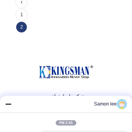
1
2
شبکه های اجتماعی
Samon lee
تماس سریع
2:45 PM