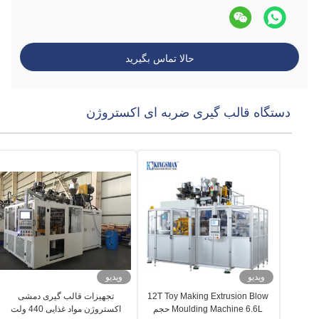
حالا تماس بگیرید
دستگاه قالب گیری ضربه ای اکستروژن
ویدیو
ویدیو
12T Toy Making Extrusion Blow
تجهیزات قالب گیری دمشی
Moulding Machine 6.6L حجم
اکستروژن مواد غذایی 440 ولت