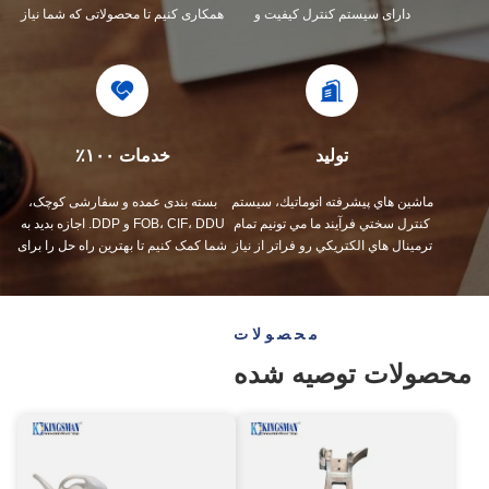
دارای سیستم کنترل کیفیت و
همکاری کنیم تا محصولاتی که شما نیاز
آزمایشگاه تست حرفه ای است.
دارید رو توسعه بدیم.
تولید
خدمات ۱۰۰٪
ماشين هاي پیشرفته اتوماتيك، سيستم
بسته بندی عمده و سفارشی کوچک،
کنترل سختي فرآیند ما مي تونيم تمام
FOB، CIF، DDU و DDP. اجازه بدید به
ترمينال هاي الکتريکي رو فراتر از نياز
شما کمک کنیم تا بهترین راه حل را برای
شما بسازيم
همه نگرانی هایتان پیدا کنید.
محصولات
محصولات توصیه شده