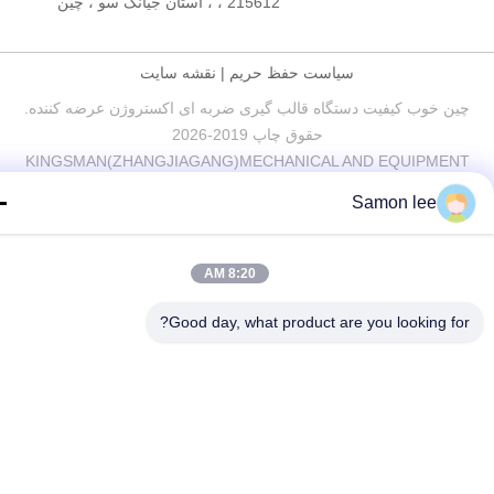
، 215612 ، استان جیانگ سو ، چین
سیاست حفظ حریم
|
نقشه سایت
ن خوب کیفیت دستگاه قالب گیری ضربه ای اکستروژن عرضه کننده.
حقوق چاپ 2019-2026
KINGSMAN(ZHANGJIAGANG)MECHANICAL AND EQUIPME
CO.,LTD . همه حقوق محفوظ است
Samon lee
8:20 AM
Good day, what product are you looking fo