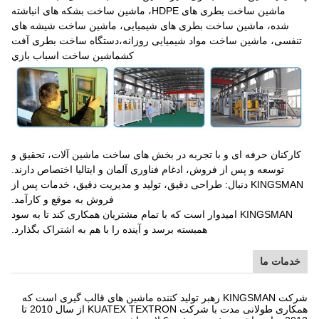
ماشین ساخت بطری های HDPE، ماشین ساخت بشکه های انباشته
شده، ماشین ساخت بطری های شیمیایی، ماشین ساخت شیشه های
فسی، ماشین ساخت مواد شیمیایی روزانه،دستگاه ساخت بطری آفت
کشماشين ساخت اسباب بازي
رکنان حرفه ای و با تجربه در بخش های ساخت ماشین آلات، تحقیق و
توسعه و پس از فروش، ادغام فناوری آلمان و ایتالیا اختصاص دارند.
KINGSMAN دنبال: طراحی دقیق، تولید و مدیریت دقیق، خدمات پس از
فروش به موقع و کارآمد.
KINGSMAN امیدوار است که با تمام مشتریان همکاری کند تا به سود
همبسته برسد و آینده را با هم به اشتراک بگذارد.
دمات ما
شرکت KINGSMAN رهبر تولید کننده ماشین های قالب گیری است که
همکاری طولانی مدت با شرکت KUATEX TEXTRON از سال 2010 تا