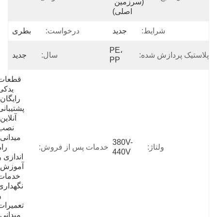
(سرزمین 
اصلی)
شرایط:
جدید
درخواست:
بطری
PE، 
استیک پردازش شده:
سال:
جدید
PP
قطعات 
یدکی 
رایگان، 
پشتیبانی 
آنلاین، 
نصب 
میدانی، 
380V-
ولتاژ:
خدمات پس از فروش:
راه 
440V
اندازی و 
آموزش، 
خدمات 
نگهداری 
و 
تعمیرات 
میدانی، 