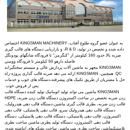
به عنوان عضو گروه طلوع آفتاب، KINGSMAN MACHINERY اختصاص
داده شده و تخصص در تولید، R & D، و بازاریابی دستگاه های قالب گیری
ضربه بالا.حدود 160 کيلومتر از "کنگزمن" تا فرودگاه شانگهاي پودونگل
فاصله دارهو 50 کيلومتر تا فرودگاه ووسي
KINGSMAN مجهز به ماشین آلات پردازش عالی و سیستم سختگیرانه
QC. همچنین، KINGSMAN ارائه می دهد ضربه قالب گذاری پروژه-راه
با مشتریان از طریق تکنیک های پیشرفته،دستگاه های خوب و خدمات
پس از فروش خوب.
KINGSMAN ماشین می تواند تولید اتوماتیک تولید کننده دستگاه قالب
زدن ضربه تخصص در ساخت اکستروژن دستگاه قالب زدن ضربه، HDPE
ب زدن ضربه، بطری قالب گیری ماشین،دستگاه قالب دهی هیدرولیک،
دستگاه قالب دهی هیدرولیک سرو، قالب دهی پلاستیکی، قالب دهی
اکستروژن، قالب دهی پلاستیکی، دستگاه قالب دهی پلاستیکی، دستگاه
قالب دهی اکستروژن، دستگاه تولید بطری،ماشین ساخت بطری
ستیکیماشین ساخت بطری شیرماشین ساخت بشکه های انباشته شده،