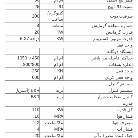
 پیچ اصلی
ام ام
90
L/D پیچ
L/D
25
کیلوگرم/
فیت ذوب
200
ساعت
ره منطقه گرمایش
منطقه
4
رت گرمایش
KW
20
ت موتور اکسترودر
KW
درجه 37-6
د قفل
تگاه دوگانه
کثر فاصله بین پلاتین
ام ام
450 تا 1050
ازه بشقاب
ام ام
900*900
د قفل
KN
250
د قفل کردن
ام ام
600
تم کنترل
تم کنترل
برند
B&R (آستریا)
رل ضخامت دیوار
برند
B&R
رت
 قدرت
KW
110
ر هوا
MPA
10
رف هوا
م3/ساعت
2.2
ر آب
MPA
4
 کننده مصرف آب
م3/ساعت
20