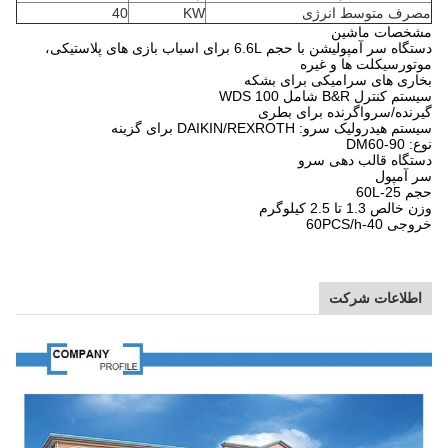
رف متوسط انرژی
KW
40
خصات ماشین
دستگاه سر آمپولیشن با حجم 6.6L برای اسباب بازی های پلاستیکی،
ورسیکلت ها و غیره
ری های سرامیکی برای بشکه
کنترل B&R شامل 100 WDS
نده/سرواگرنده برای بطری
هیدرولیک سرو: DAIKIN/REXROTH برای گزینه
DM60
گاه قالب دهی سرو
آمپول
-60L
ص 1.3 تا 2.5 کیلوگرم
40-60PCS/h
طلاعات شرکت