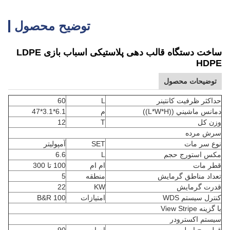
توضیح محصول
ساخت دستگاه قالب دهی پلاستیکی اسباب بازی LDPE
HD
وضیحات محصول
کثر ظرفیت کانتینر
L
60
س ماشيني ((L*W*H))
م
6.1*3.1*47
ن کل
T
12
ش مرده
 سر مات
SET
آمپولیتر
س استورج حجم
L
6.6
ر مات
ام ام
100 تا 300
اد مناطق گرمایش
منطقه
5
رت گرمایش
KW
22
رل سیستم WDS
امتیازات
B&R 100
ه View Stripe
تم اکسترودر