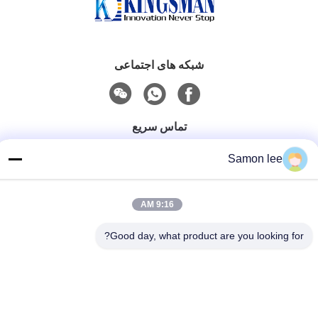
شبکه های اجتماعی
تماس سریع
تلفن
Samon lee
86--13921962414
ایمیل
9:16 AM
samonleechina@163.com
Good day, what product are you looking for?
خطاب
شماره 3 ، جاده HuaTai ، شهر GangKou ، شهر ZhangJiaGang
، 215612 ، استان جیانگ سو ، چین