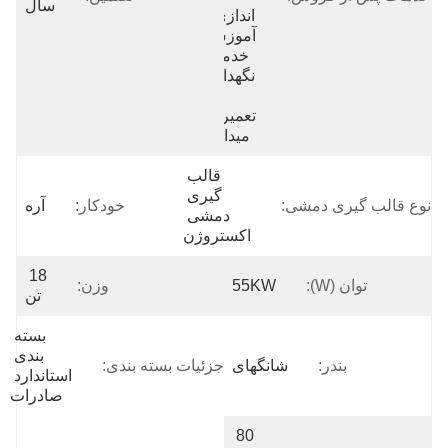
سال
اندازی و 
آموزش، 
خدمات 
نگهداری 
و 
تعمیرات 
میدانی، 
قالب 
گیری 
نوع قالب گیری دمشی:
خودکار:
آره
دمشی 
اکستروژن
18 
توان (w):
55KW
وزن:
تن
بسته 
بندی 
بندر:
شانگهای
جزئیات بسته بندی:
استاندارد 
صادرات
80 