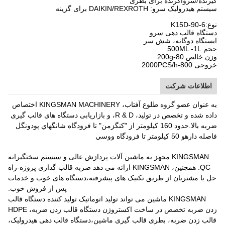
گیرنده/سرواگرنده برای بطری
سیستم هیدرولیک سرو: DAIKIN/REXROTH برای گزینه
نوع:
15D-90-6
K
دستگاه قالب دهی سرو
ایستگاه دوگانه، شش سر
حجم 500ML -1L
وزن خالص 80-200g
خروجی 800-2000PCS/h
اطلاعات شرکت
به عنوان عضو گروه طلوع آفتاب، KINGSMAN MACHINERY اختصاص
داده شده و تخصص در تولید، R & D، و بازاریابی دستگاه های قالب گیری
ضربه بالا.حدود 160 کيلومتر از "کنگزمن" تا فرودگاه شانگهاي پودونگل
فاصله دارهو 50 کيلومتر تا فرودگاه ووسي
KINGSMAN مجهز به ماشین آلات پردازش عالی و سیستم سختگیرانه
QC. همچنین، KINGSMAN ارائه می دهد ضربه قالب گذاری پروژه-راه
حل با مشتریان از طریق تکنیک های پیشرفته،دستگاه های خوب و خدمات
پس از فروش خوب.
KINGSMAN ماشین می تواند تولید اتوماتیک تولید کننده دستگاه قالب
زدن ضربه تخصص در ساخت اکستروژن دستگاه قالب زدن ضربه، HDPE
قالب زدن ضربه، بطری قالب گیری ماشین،دستگاه قالب دهی هیدرولیک،