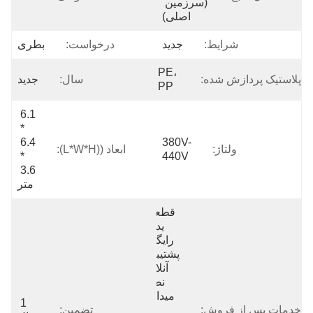
(سرزمین 
اصلی)
شرایط:
جدید
درخواست:
بطری
PE، 
پلاستیک پردازش شده:
سال:
جدید
PP
6.1 
* 
6.4 
380V-
ولتاژ:
ابعاد ((L*W*H):
* 
440V
3.6 
متر
قطعات 
یدکی 
رایگان، 
پشتیبانی 
آنلاین، 
نصب 
میدانی، 
1 
خدمات پس از فروش:
راه 
تضمین: