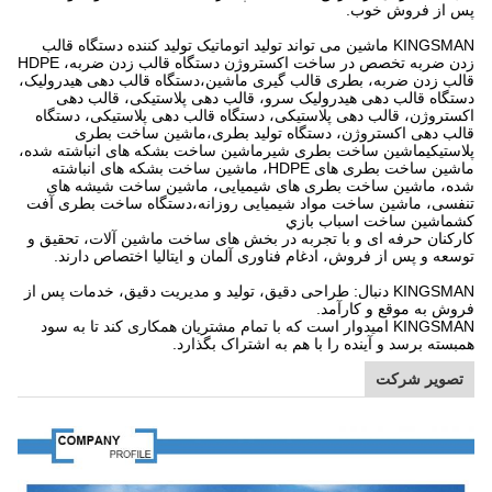
پس از فروش خوب.
KINGSMAN ماشین می تواند تولید اتوماتیک تولید کننده دستگاه قالب
زدن ضربه تخصص در ساخت اکستروژن دستگاه قالب زدن ضربه، HDPE
قالب زدن ضربه، بطری قالب گیری ماشین،دستگاه قالب دهی هیدرولیک،
دستگاه قالب دهی هیدرولیک سرو، قالب دهی پلاستیکی، قالب دهی
اکستروژن، قالب دهی پلاستیکی، دستگاه قالب دهی پلاستیکی، دستگاه
قالب دهی اکستروژن، دستگاه تولید بطری،ماشین ساخت بطری
پلاستیکیماشین ساخت بطری شیرماشین ساخت بشکه های انباشته شده،
ماشین ساخت بطری های HDPE، ماشین ساخت بشکه های انباشته
شده، ماشین ساخت بطری های شیمیایی، ماشین ساخت شیشه های
تنفسی، ماشین ساخت مواد شیمیایی روزانه،دستگاه ساخت بطری آفت
کشماشين ساخت اسباب بازي
کارکنان حرفه ای و با تجربه در بخش های ساخت ماشین آلات، تحقیق و
توسعه و پس از فروش، ادغام فناوری آلمان و ایتالیا اختصاص دارند.
KINGSMAN دنبال: طراحی دقیق، تولید و مدیریت دقیق، خدمات پس از
فروش به موقع و کارآمد.
KINGSMAN امیدوار است که با تمام مشتریان همکاری کند تا به سود
همبسته برسد و آینده را با هم به اشتراک بگذارد.
تصویر شرکت