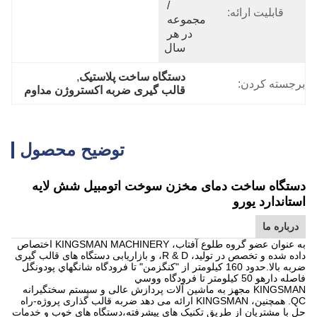
/ 
قابلیت ارائه:
مجموعه 
در هر 
سال
دستگاه ساخت پلاستیک
, 
برجسته کردن:
قالب گیری ضربه اکستروژن مداوم
توضیح محصول
دستگاه ساخت دمای مخزن سوخت اتومبیل شش لایه
استاندارد یورو
درباره ما
به عنوان عضو گروه طلوع آفتاب، KINGSMAN MACHINERY اختصاص
داده شده و تخصص در تولید، R & D، و بازاریابی دستگاه های قالب گیری
ضربه بالا.حدود 160 کيلومتر از "کنگزمن" تا فرودگاه شانگهاي پودونگل
فاصله دارهو 50 کيلومتر تا فرودگاه ووسي
KINGSMAN مجهز به ماشین آلات پردازش عالی و سیستم سختگیرانه
QC. همچنین، KINGSMAN ارائه می دهد ضربه قالب گذاری پروژه-راه
حل با مشتریان از طریق تکنیک های پیشرفته،دستگاه های خوب و خدمات