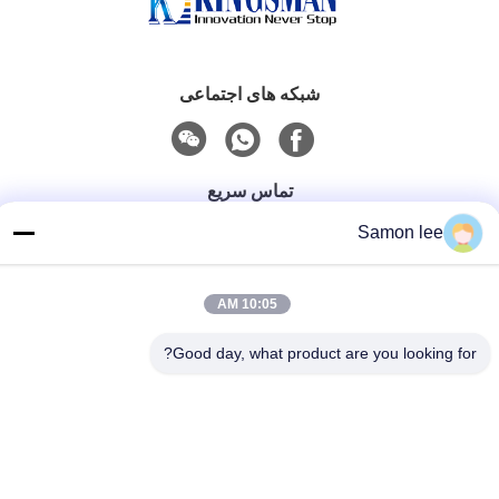
شبکه های اجتماعی
تماس سریع
Samon lee
تلفن
86--13921962414
10:05 AM
ایمیل
samonleechina@163.com
Good day, what product are you looking for?
خطاب
شماره 3 ، جاده HuaTai ، شهر GangKou ، شهر ZhangJiaGang
، 215612 ، استان جیانگ سو ، چین