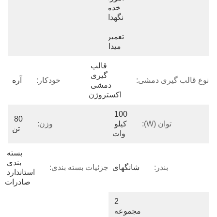
خدمات 
نگهداری 
و 
تعمیرات 
میدانی، 
قالب 
گیری 
نوع قالب گیری دمشی:
خودکار:
آره
دمشی 
اکستروژن
100 
80 
توان (w):
کیلو 
وزن:
تن
وات
بسته 
بندی 
بندر:
شانگهای
جزئیات بسته بندی:
استاندارد 
صادرات
2 
مجموعه 