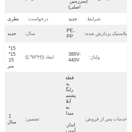
(سرزمین 
اصلی)
شرایط:
جدید
درخواست:
بطری
PE، 
پلاستیک پردازش شده:
سال:
جدید
PP
15* 
15* 
380V-
ولتاژ:
ابعاد ((L*W*H):
15 
440V
متر
قطعات 
یدکی 
رایگان، 
پشتیبانی 
آنلاین، 
نصب 
میدانی، 
1 
خدمات پس از فروش:
راه 
تضمین:
سال
اندازی و 
آموزش، 