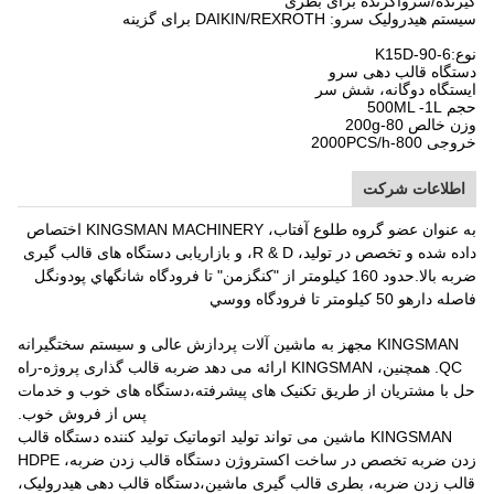
گیرنده/سرواگرنده برای بطری
سیستم هیدرولیک سرو: DAIKIN/REXROTH برای گزینه
نوع:
15D-90-6
K
دستگاه قالب دهی سرو
ایستگاه دوگانه، شش سر
حجم 500ML -1L
وزن خالص 80-200g
خروجی 800-2000PCS/h
اطلاعات شرکت
به عنوان عضو گروه طلوع آفتاب، KINGSMAN MACHINERY اختصاص
داده شده و تخصص در تولید، R & D، و بازاریابی دستگاه های قالب گیری
ضربه بالا.حدود 160 کيلومتر از "کنگزمن" تا فرودگاه شانگهاي پودونگل
فاصله دارهو 50 کيلومتر تا فرودگاه ووسي
KINGSMAN مجهز به ماشین آلات پردازش عالی و سیستم سختگیرانه
QC. همچنین، KINGSMAN ارائه می دهد ضربه قالب گذاری پروژه-راه
حل با مشتریان از طریق تکنیک های پیشرفته،دستگاه های خوب و خدمات
پس از فروش خوب.
KINGSMAN ماشین می تواند تولید اتوماتیک تولید کننده دستگاه قالب
زدن ضربه تخصص در ساخت اکستروژن دستگاه قالب زدن ضربه، HDPE
قالب زدن ضربه، بطری قالب گیری ماشین،دستگاه قالب دهی هیدرولیک،