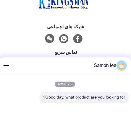
شبکه های اجتماعی
تماس سریع
تلفن
Samon lee
86--13921962414
ایمیل
6:25 PM
samonleechina@163.com
Good day, what product are you looking for?
خطاب
شماره 3 ، جاده HuaTai ، شهر GangKou ، شهر ZhangJiaGang
، 215612 ، استان جیانگ سو ، چین