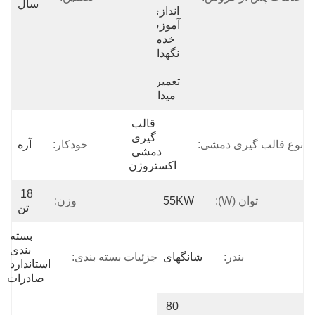
سال
اندازی و 
آموزش، 
خدمات 
نگهداری 
و 
تعمیرات 
میدانی، 
قالب 
گیری 
نوع قالب گیری دمشی:
خودکار:
آره
دمشی 
اکستروژن
18 
توان (w):
55KW
وزن:
تن
بسته 
بندی 
بندر:
شانگهای
جزئیات بسته بندی:
استاندارد 
صادرات
80 