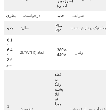
(سرزمین 
اصلی)
شرایط:
جدید
درخواست:
بطری
PE، 
پلاستیک پردازش شده:
سال:
جدید
PP
6.1 
* 
6.4 
380V-
ولتاژ:
ابعاد ((L*W*H):
* 
440V
3.6 
متر
قطعات 
یدکی 
رایگان، 
پشتیبانی 
آنلاین، 
نصب 
میدانی، 
1 
خدمات پس از فروش:
راه 
تضمین: